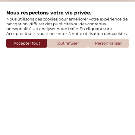
Nous utilisons des cookies pour améliorer votre expérience de
Tarifs
navigation, diffuser des publicités ou des contenus
personnalisés et analyser notre trafic. En cliquant sur «
Accepter tout », vous consentez à notre utilisation des cookies.
Accepter tout
Tout refuser
Personnaliser
Les grands aventuriers (13 ans et +)
7€
Les moussaillons
Les équipages
(4-12 ans)
Plus
4€
d'informations
Préparer sa venue